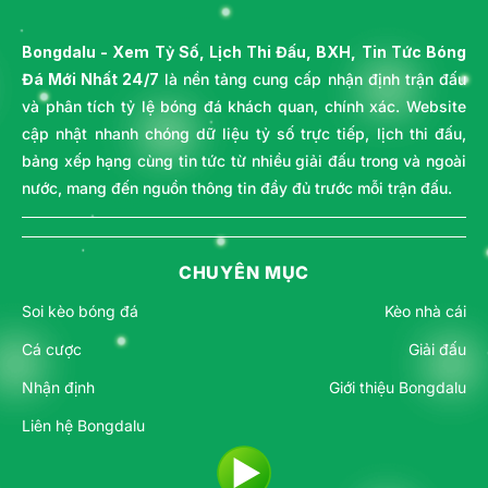
Bongdalu
- Xem Tỷ Số, Lịch Thi Đấu, BXH, Tin Tức Bóng
Đá Mới Nhất 24/7
là nền tảng cung cấp nhận định trận đấu
và phân tích tỷ lệ bóng đá khách quan, chính xác. Website
cập nhật nhanh chóng dữ liệu tỷ số trực tiếp, lịch thi đấu,
bảng xếp hạng cùng tin tức từ nhiều giải đấu trong và ngoài
nước, mang đến nguồn thông tin đầy đủ trước mỗi trận đấu.
CHUYÊN MỤC
Soi kèo bóng đá
Kèo nhà cái
Cá cược
Giải đấu
Nhận định
Giới thiệu Bongdalu
Liên hệ Bongdalu