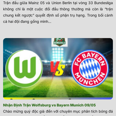
Trận đấu giữa Mainz 05 và Union Berlin tại vòng 33 Bundesliga
không chỉ là một cuộc đối đầu thông thường mà còn là “trận
chung kết ngược” quyết định số phận trụ hạng. Trong bối cảnh
cả hai đội đang gồng mình...
Nhận Định Trận Wolfsburg vs Bayern Munich 09/05
Chào mừng quý độc giả đến với chuyên mục phân tích bóng đá