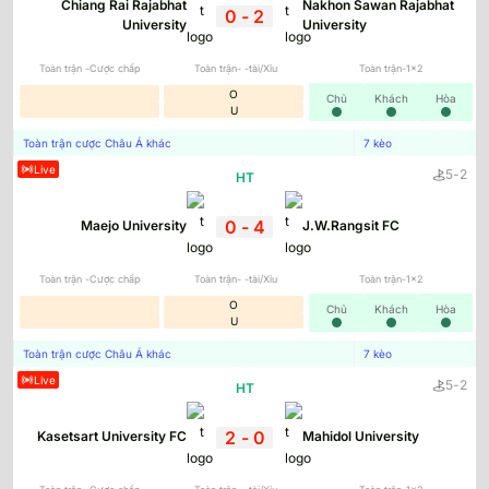
Chiang Rai Rajabhat
Nakhon Sawan Rajabhat
0
-
2
University
University
Toàn trận -Cược chấp
Toàn trận- -tài/Xỉu
Toàn trận-1x2
O
Chủ
Khách
Hòa
U
Toàn trận cược Châu Á khác
7
kèo
Live
-
5
2
HT
0
-
4
Maejo University
J.W.Rangsit FC
Toàn trận -Cược chấp
Toàn trận- -tài/Xỉu
Toàn trận-1x2
O
Chủ
Khách
Hòa
U
Toàn trận cược Châu Á khác
7
kèo
Live
-
5
2
HT
2
-
0
Kasetsart University FC
Mahidol University