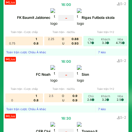
phân tích tỷ lệ bóng đá khách quan, chính xác. Website cập
Live
-
5
2
16:00
nhật nhanh chóng dữ liệu tỷ số trực tiếp, lịch thi đấu, bảng
-
xếp hạng cùng tin tức từ nhiều giải đấu trong và ngoài nước,
FK Baumit Jablonec
Rigas Futbola skola
mang đến nguồn thông tin đầy đủ trước mỗi trận đấu.
Toàn trận -Cược chấp
Toàn trận- -tài/Xỉu
Toàn trận-1x2
1
2.25
O
0.88
Chủ
Khách
Hòa
1.7
3.3
4.75
0.75
0.8
U
0.93
CHUYÊN MỤC
Toàn trận cược Châu Á khác
7
kèo
Soi kèo bóng đá
Kèo nhà cái
Live
-
5
2
16:00
Cá cược
Giải đấu
Livescore Bongdalu – Tỷ số trực tuyến cập nhật theo mili giây
-
FC Noah
Sion
Nhận định
Giới thiệu Bongdalu
2.1. Tính năng xem tỉ số 2 in 1 và dữ liệu 6in1 độc
Liên hệ Bongdalu
Toàn trận -Cược chấp
Toàn trận- -tài/Xỉu
Toàn trận-1x2
quyền
1
2.5
O
0.9
Chủ
Khách
Hòa
2.6
3.2
2.5
0
0.8
U
0.9
Điểm độc bản của Bongdalu so với các đối thủ chính là giao
Toàn trận cược Châu Á khác
7
kèo
diện
2 trong 1 (2 in 1)
. Người dùng có thể theo dõi đồng
LIÊN HỆ
Live
thời:
-
5
2
16:30
lanec.com.co
+84.975.686.721
Tỷ số trực tiếp:
Diễn biến trận đấu theo thời gian thực.
-
CFR Cluj
Tromso IL