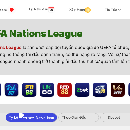
Lịch thi đấu
Xếp Hạng
core
Tin Tức
FA Nations League
ons League
là sân chơi cấp đội tuyển quốc gia do UEFA tổ chức,
g hệ thống thi đấu cạnh tranh, có thứ hạng rõ ràng. Với sự tha
League nhanh chóng trở thành giải đấu thu hút sự quan tâm lớn
Tỷ Lệ
Theo Giải Đấu
Sbobet