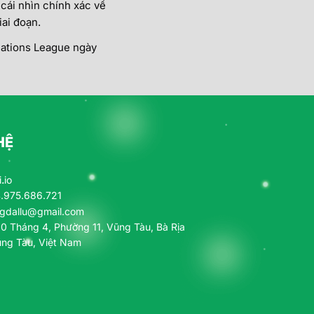
cái nhìn chính xác về
ai đoạn.
 Nations League ngày
HỆ
.io
.975.686.721
gdallu@gmail.com
30 Tháng 4, Phường 11, Vũng Tàu, Bà Rịa
ũng Tàu, Việt Nam