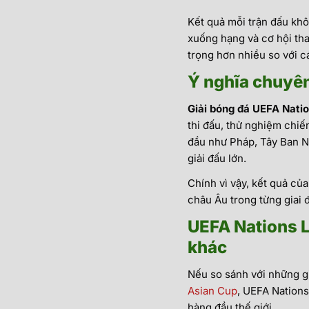
Kết quả mỗi trận đấu khô
xuống hạng và cơ hội tha
trọng hơn nhiều so với c
Ý nghĩa chuyê
Giải bóng đá UEFA Nati
thi đấu, thử nghiệm chiế
đầu như Pháp, Tây Ban N
giải đấu lớn.
Chính vì vậy, kết quả củ
châu Âu trong từng giai 
UEFA Nations L
khác
Nếu so sánh với những g
Asian Cup
, UEFA Nations
hàng đầu thế giới.