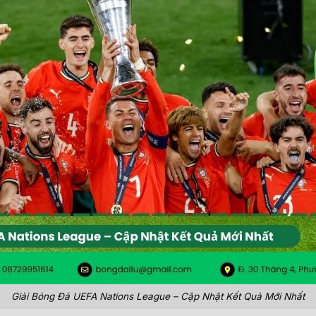
Giải Bóng Đá UEFA Nations League – Cập Nhật Kết Quả Mới Nhất