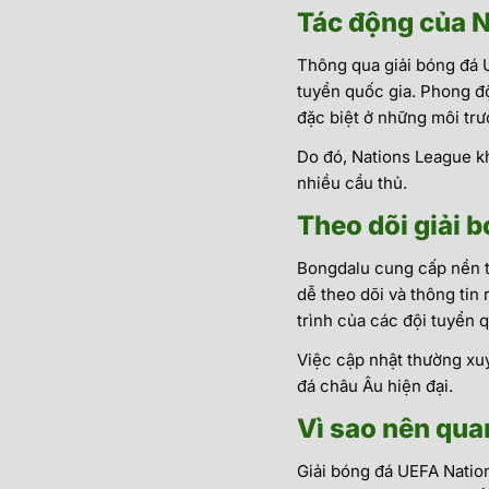
Tác động của N
Thông qua giải bóng đá 
tuyển quốc gia. Phong độ 
đặc biệt ở những môi tr
Do đó, Nations League k
nhiều cầu thủ.
Theo dõi giải 
Bongdalu cung cấp nền 
dễ theo dõi và thông tin
trình của các đội tuyển q
Việc cập nhật thường xu
đá châu Âu hiện đại.
Vì sao nên qua
Giải bóng đá UEFA Natio