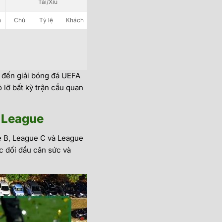
Tài/Xỉu
h
Chủ
Tỷ lệ
Khách
n đến giải bóng đá UEFA
 lỡ bất kỳ trận cầu quan
s League
e B, League C và League
c đối đầu cân sức và