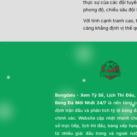
thực sự của các đội tuyể
phong độ, chiều sâu đội 
Với tính cạnh tranh cao,
càng khẳng định vị thế q
Bongdalu
- Xem Tỷ Số, Lịch Thi Đấu,
Bóng Đá Mới Nhất 24/7
là nền tảng c
định trận đấu và phân tích tỷ lệ bóng 
chính xác. Website cập nhật nhanh chó
số trực tiếp, lịch thi đấu, bảng xếp hạn
từ nhiều giải đấu trong và ngoài n