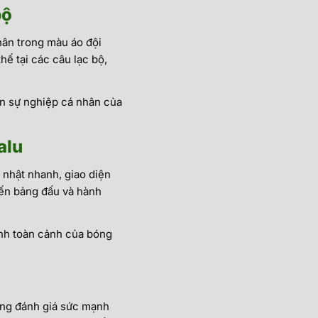
bộ
hân trong màu áo đội
hế tại các câu lạc bộ,
ến sự nghiệp cá nhân của
alu
 nhật nhanh, giao diện
iến bảng đấu và hành
anh toàn cảnh của bóng
ảng đánh giá sức mạnh