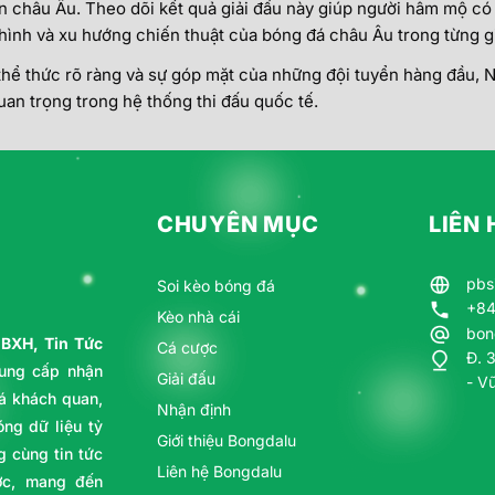
n châu Âu. Theo dõi kết quả giải đấu này giúp người hâm mộ có 
hình và xu hướng chiến thuật của bóng đá châu Âu trong từng gi
 thể thức rõ ràng và sự góp mặt của những đội tuyển hàng đầu,
uan trọng trong hệ thống thi đấu quốc tế.
CHUYÊN MỤC
LIÊN 
pbsi
Soi kèo bóng đá
+84
Kèo nhà cái
bon
 BXH, Tin Tức
Cá cược
Đ. 
ung cấp nhận
Giải đấu
- V
đá khách quan,
Nhận định
ng dữ liệu tỷ
Giới thiệu Bongdalu
g cùng tin tức
Liên hệ Bongdalu
ước, mang đến