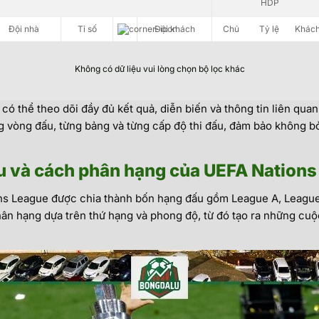
HDP
Đội nhà
Tỉ số
Đội khách
Chủ
Tỷ lệ
Khác
Không có dữ liệu vui lòng chọn bộ lọc khác
 có thể theo dõi đầy đủ kết quả, diễn biến và thông tin liên qua
 vòng đấu, từng bảng và từng cấp độ thi đấu, đảm bảo không bỏ
ấu và cách phân hạng của UEFA Nation
ns League được chia thành bốn hạng đấu gồm League A, Leagu
ân hạng dựa trên thứ hạng và phong độ, từ đó tạo ra những cuộ