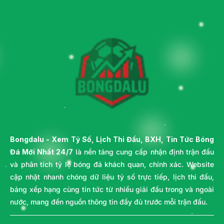
Bongdalu
- Xem Tỷ Số, Lịch Thi Đấu, BXH, Tin Tức Bóng
Đá Mới Nhất 24/7
là nền tảng cung cấp nhận định trận đấu
và phân tích tỷ lệ bóng đá khách quan, chính xác. Website
cập nhật nhanh chóng dữ liệu tỷ số trực tiếp, lịch thi đấu,
bảng xếp hạng cùng tin tức từ nhiều giải đấu trong và ngoài
nước, mang đến nguồn thông tin đầy đủ trước mỗi trận đấu.