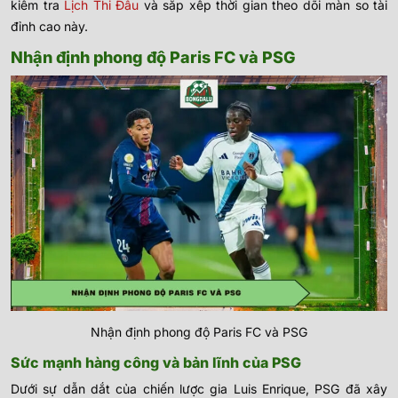
kiểm tra
Lịch Thi Đấu
và sắp xếp thời gian theo dõi màn so tài
đỉnh cao này.
Nhận định phong độ Paris FC và PSG
Nhận định phong độ Paris FC và PSG
Sức mạnh hàng công và bản lĩnh của PSG
Dưới sự dẫn dắt của chiến lược gia Luis Enrique, PSG đã xây