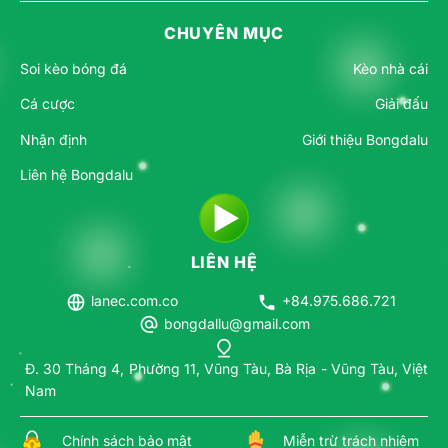
CHUYÊN MỤC
Soi kèo bóng đá
Kèo nhà cái
Cá cược
Giải đấu
Nhận định
Giới thiệu Bongdalu
Liên hệ Bongdalu
LIÊN HỆ
lanec.com.co
+84.975.686.721
bongdallu@gmail.com
Đ. 30 Tháng 4, Phường 11, Vũng Tàu, Bà Rịa - Vũng Tàu, Việt
Nam
Chính sách bảo mật
Miễn trừ trách nhiệm