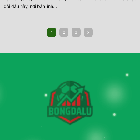
đối đầu này, nơi bản lĩnh...
1
2
3