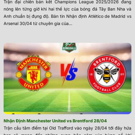
Trận đại chiến bán kết Champions League 2025/2026 đang
nóng lên từng giờ khi hai thế lực của bóng đá Tây Ban Nha và
Anh chuẩn bị đụng độ. Bản tin Nhận định Atlético de Madrid vs
Arsenal 30/04 từ chuyên gia của...
Nhận Định Manchester United vs Brentford 28/04
Trận cầu tâm điểm tại Old Trafford vào ngày 28/04 tới đây hứa