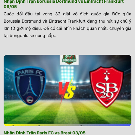
Nhận Định Trận Borussia Dortmund vs Eintracht Frankfurt
09/05
Cuộc đối đầu tại vòng 32 giải vô địch quốc gia Đức giữa
Borussia Dortmund và Eintracht Frankfurt đang thu hút sự chú ý
lớn từ giới mộ điệu. Để có cái nhìn khách quan nhất, chuyên gia
tại bongdalu sẽ cung cấp...
Nhận Định Trận Paris FC vs Brest 03/05