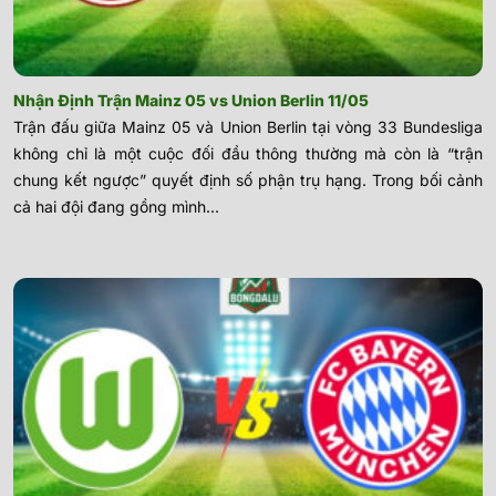
Nhận Định Trận Mainz 05 vs Union Berlin 11/05
Trận đấu giữa Mainz 05 và Union Berlin tại vòng 33 Bundesliga
không chỉ là một cuộc đối đầu thông thường mà còn là “trận
chung kết ngược” quyết định số phận trụ hạng. Trong bối cảnh
cả hai đội đang gồng mình...