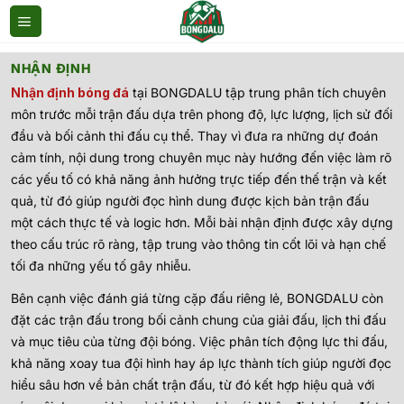
Bỏ
qua
nội
dung
NHẬN ĐỊNH
Nhận định bóng đá
tại BONGDALU tập trung phân tích chuyên
môn trước mỗi trận đấu dựa trên phong độ, lực lượng, lịch sử đối
đầu và bối cảnh thi đấu cụ thể. Thay vì đưa ra những dự đoán
cảm tính, nội dung trong chuyên mục này hướng đến việc làm rõ
các yếu tố có khả năng ảnh hưởng trực tiếp đến thế trận và kết
quả, từ đó giúp người đọc hình dung được kịch bản trận đấu
một cách thực tế và logic hơn. Mỗi bài nhận định được xây dựng
theo cấu trúc rõ ràng, tập trung vào thông tin cốt lõi và hạn chế
tối đa những yếu tố gây nhiễu.
Bên cạnh việc đánh giá từng cặp đấu riêng lẻ, BONGDALU còn
đặt các trận đấu trong bối cảnh chung của giải đấu, lịch thi đấu
và mục tiêu của từng đội bóng. Việc phân tích động lực thi đấu,
khả năng xoay tua đội hình hay áp lực thành tích giúp người đọc
hiểu sâu hơn về bản chất trận đấu, từ đó kết hợp hiệu quả với