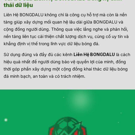
thái dữ liệu
Liên Hệ BONGDALU không chỉ là công cụ hỗ trợ mà còn là nền
tảng giúp xây dựng mối quan hệ lâu dài giữa BONGDALU và
cộng đồng người dùng. Thông qua việc lắng nghe và phản hồi,
nền tảng liên tục cải thiện chất lượng dịch vụ, củng cố uy tín và
khẳng định vị thế trong lĩnh vực dữ liệu bóng đá.
Sử dụng đúng và đầy đủ các kênh
Liên Hệ BONGDALU
là cách
hiệu quả nhất để người dùng bảo vệ quyền lợi của mình, đồng
thời góp phần xây dựng một cộng đồng khai thác dữ liệu bóng
đá minh bạch, an toàn và có trách nhiệm.