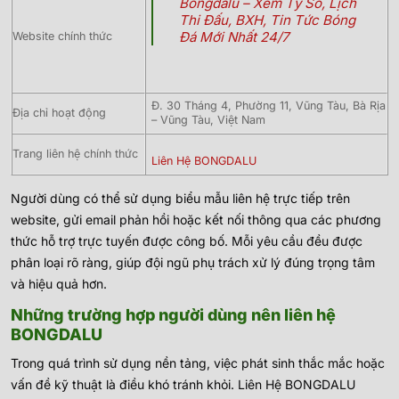
Bongdalu – Xem Tỷ Số, Lịch
Thi Đấu, BXH, Tin Tức Bóng
Đá Mới Nhất 24/7
Website chính thức
Đ. 30 Tháng 4, Phường 11, Vũng Tàu, Bà Rịa
Địa chỉ hoạt động
– Vũng Tàu, Việt Nam
Trang liên hệ chính thức
Liên Hệ BONGDALU
Người dùng có thể sử dụng biểu mẫu liên hệ trực tiếp trên
website, gửi email phản hồi hoặc kết nối thông qua các phương
thức hỗ trợ trực tuyến được công bố. Mỗi yêu cầu đều được
phân loại rõ ràng, giúp đội ngũ phụ trách xử lý đúng trọng tâm
và hiệu quả hơn.
Những trường hợp người dùng nên liên hệ
BONGDALU
Trong quá trình sử dụng nền tảng, việc phát sinh thắc mắc hoặc
vấn đề kỹ thuật là điều khó tránh khỏi. Liên Hệ BONGDALU