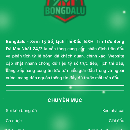
Bongdalu
- Xem Tỷ Số, Lịch Thi Đấu, BXH, Tin Tức Bóng
Đá Mới Nhất 24/7
là nền tảng cung cấp nhận định trận đấu
và phân tích tỷ lệ bóng đá khách quan, chính xác. Website
cập nhật nhanh chóng dữ liệu tỷ số trực tiếp, lịch thi đấu,
bảng xếp hạng cùng tin tức từ nhiều giải đấu trong và ngoài
nước, mang đến nguồn thông tin đầy đủ trước mỗi trận đấu.
CHUYÊN MỤC
Soi kèo bóng đá
Kèo nhà cái
Cá cược
Giải đấu