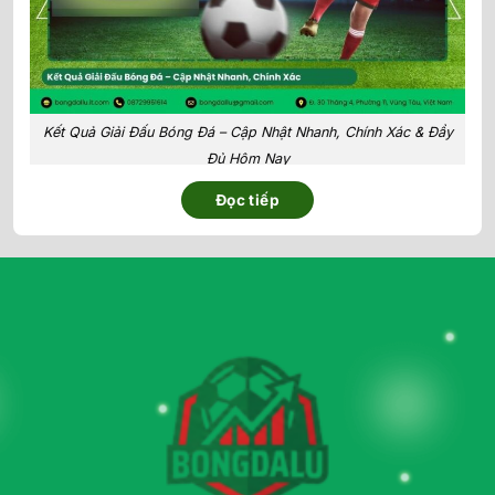
Kết Quả Giải Đấu Bóng Đá – Cập Nhật Nhanh, Chính Xác & Đầy
Đủ Hôm Nay
Đọc tiếp
Kết quả giải đấu – dữ liệu quan trọng trong
soi kèo bóng đá
Trong cá cược,
Kết quả giải đấu
không đơn thuần chỉ là tỷ
số thắng thua mà còn là dữ liệu cốt lõi phục vụ quá trình
soi
kèo bóng đá
. Thông qua việc phân tích kết quả các trận đã
diễn ra, người chơi có thể đánh giá chính xác phong độ hiện
tại, khả năng ghi bàn, phòng ngự cũng như sự ổn định của
từng đội bóng theo từng giai đoạn.
Với những người mới tìm hiểu
soi kèo bóng đá là gì
, việc
theo dõi
Kết quả giải đấu
thường xuyên sẽ giúp hình thành