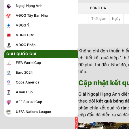
Ngoại Hạng Anh
BÓNG ĐÁ
VĐQG Tây Ban Nha
Thời gian
Ngày
VĐQG Ý
VĐQG Đức
VĐQG Pháp
Không chỉ đơn thuần hiể
GIẢI QUỐC GIA
chi tiết kết quả hiệp 1, 
FIFA World Cup
90 phút thi đấu. Nhờ đó,
tiếp.
Euro 2024
Cập nhật kết q
Copa América
Asian Cup
Giải Ngoại Hạng Anh diễn 
theo dõi
kết quả bóng đ
AFF Suzuki Cup
phân chia kết quả rõ ràn
UEFA Nations League
cặp đấu đã diễn ra và đá