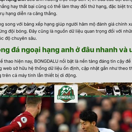
thắng hay thất bại cũng có thể làm thay đổi thứ hạng, đặc biệt t
trụ hạng diễn ra căng thẳng.
ong song với bảng xếp hạng giúp người hâm mộ đánh giá chính x
từng đội bóng. Đây cũng là nguồn dữ liệu quan trọng đối với nh
óc độ chuyên sâu.
ng đá ngoại hạng anh ở đâu nhanh và u
hể thao hiện nay, BONGDALU nổi bật là nền tảng đáng tin cậy để
g web sở hữu hệ thống dữ liệu ổn định, cập nhật gần như theo th
 trên cả máy tính lẫn thiết bị di động.