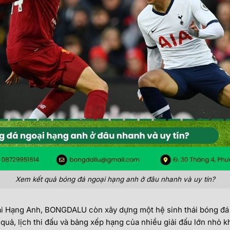
Xem kết quả bóng đá ngoại hạng anh ở đâu nhanh và uy tín?
i Hạng Anh, BONGDALU còn xây dựng một hệ sinh thái bóng đá t
 quả, lịch thi đấu và bảng xếp hạng của nhiều giải đấu lớn nhỏ 