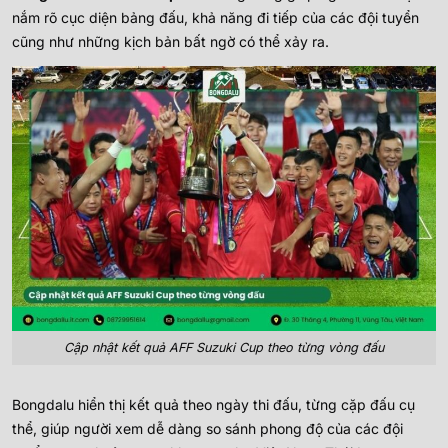
nắm rõ cục diện bảng đấu, khả năng đi tiếp của các đội tuyển
cũng như những kịch bản bất ngờ có thể xảy ra.
Cập nhật kết quả AFF Suzuki Cup theo từng vòng đấu
Bongdalu hiển thị kết quả theo ngày thi đấu, từng cặp đấu cụ
thể, giúp người xem dễ dàng so sánh phong độ của các đội