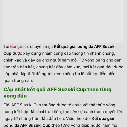
Tại
Bongdalu
, chuyên mục
Kết quả giải bóng đá AFF Suzuki
Cup
được xây dựng nhằm cung cấp thông tin nhanh chóng,
chính xác và đầy đủ cho người hâm mộ. Từ vòng bảng cho đến
các trận bán kết, chung kết đầy cảm xúc, mọi kết quả đều được
cập nhật kịp thời để người xem không bỏ lỡ bất kỳ diễn biến
quan trọng nào.
Cập nhật kết quả AFF Suzuki Cup theo từng
vòng đấu
Giải AFF Suzuki Cup thường được tổ chức với thể thức vòng
bảng kết hợp đấu loại trực tiếp, tạo nên sự cạnh tranh quyết liệt
ngay từ những trận đấu đầu tiên. Việc theo dõi
Kết quả giải
bóng đá AFF Suzuki Cup
theo từng vòng giúp người hâm mộ