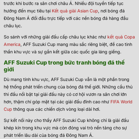
trước khi bước ra sân chơi châu Á. Nhiều đội tuyển tiếp tục
hướng đến mục tiêu tại
Kết quả giải Asian Cup
, nơi bóng đá
Đông Nam Á đối đầu trực tiếp với các nền bóng đá hàng đầu
châu lục.
So sánh với những giải đấu cấp châu lục khác như
kết quả Copa
America
, AFF Suzuki Cup mang màu sắc riêng biệt, đề cao tinh
thần khu vực và sự gắn kết giữa các quốc gia láng giềng.
AFF Suzuki Cup trong bức tranh bóng đá thế
giới
Dù mang tính khu vực, AFF Suzuki Cup vẫn là một phần trong
hệ thống phát triển chung của bóng đá thế giới. Những cầu thủ
thi đấu nổi bật tại giải đấu này có cơ hội vươn ra sân chơi lớn
hơn, thậm chí góp mặt tại các giải đấu đỉnh cao như
FIFA World
Cup
thông qua các chiến dịch vòng loại dài hơi.
Sự kết nối này cho thấy AFF Suzuki Cup không chỉ là giải đấu
khép kín trong khu vực mà còn đóng vai trò nền tảng cho sự
phát triển lâu dài của bóng đá Đông Nam Á.