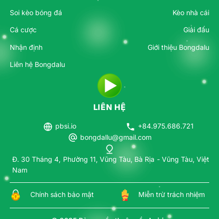
Soi kèo bóng đá
Kèo nhà cái
Cá cược
Giải đấu
Nhận định
Giới thiệu Bongdalu
Liên hệ Bongdalu
LIÊN HỆ
pbsi.io
+84.975.686.721
bongdallu@gmail.com
Đ. 30 Tháng 4, Phường 11, Vũng Tàu, Bà Rịa - Vũng Tàu, Việt
Nam
Chính sách bảo mật
Miễn trừ trách nhiệm