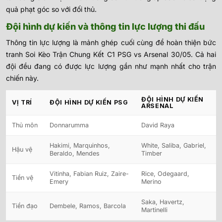
quả phạt góc so với đối thủ.
Đội hình dự kiến và thông tin lực lượng thi đấu
Thông tin lực lượng là mảnh ghép cuối cùng để hoàn thiện bức
tranh Soi Kèo Trận Chung Kết C1 PSG vs Arsenal 30/05. Cả hai
đội đều đang có được lực lượng gần như mạnh nhất cho trận
chiến này.
ĐỘI HÌNH DỰ KIẾN
VỊ TRÍ
ĐỘI HÌNH DỰ KIẾN PSG
ARSENAL
Thủ môn
Donnarumma
David Raya
Hakimi, Marquinhos,
White, Saliba, Gabriel,
Hậu vệ
Beraldo, Mendes
Timber
Vitinha, Fabian Ruiz, Zaire-
Rice, Odegaard,
Tiền vệ
Emery
Merino
Saka, Havertz,
Tiền đạo
Dembele, Ramos, Barcola
Martinelli