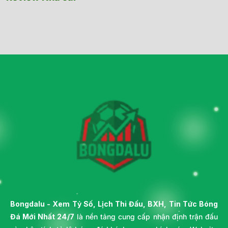
Bongdalu
- Xem Tỷ Số, Lịch Thi Đấu, BXH, Tin Tức Bóng
Đá Mới Nhất 24/7
là nền tảng cung cấp nhận định trận đấu