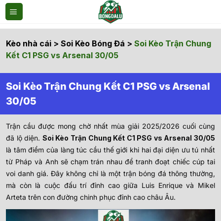
Bỏ
qua
nội
dung
Kèo nhà cái
>
Soi Kèo Bóng Đá
>
Soi Kèo Trận Chung
Kết C1 PSG vs Arsenal 30/05
Soi Kèo Trận Chung Kết C1 PSG vs Arsenal
30/05
Trận cầu được mong chờ nhất mùa giải 2025/2026 cuối cùng
đã lộ diện.
Soi Kèo Trận Chung Kết C1 PSG vs Arsenal 30/05
là tâm điểm của làng túc cầu thế giới khi hai đại diện ưu tú nhất
từ Pháp và Anh sẽ chạm trán nhau để tranh đoạt chiếc cúp tai
voi danh giá. Đây không chỉ là một trận bóng đá thông thường,
mà còn là cuộc đấu trí đỉnh cao giữa Luis Enrique và Mikel
Arteta trên con đường chinh phục đỉnh cao châu Âu.