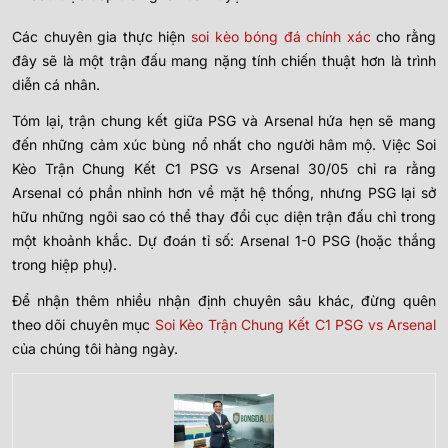
Các chuyên gia thực hiện
soi kèo bóng đá chính xác
cho rằng
đây sẽ là một trận đấu mang nặng tính chiến thuật hơn là trình
diễn cá nhân.
Tóm lại, trận chung kết giữa PSG và Arsenal hứa hẹn sẽ mang
đến những cảm xúc bùng nổ nhất cho người hâm mộ. Việc Soi
Kèo Trận Chung Kết C1 PSG vs Arsenal 30/05 chỉ ra rằng
Arsenal có phần nhỉnh hơn về mặt hệ thống, nhưng PSG lại sở
hữu những ngôi sao có thể thay đổi cục diện trận đấu chỉ trong
một khoảnh khắc. Dự đoán tỉ số: Arsenal 1-0 PSG (hoặc thắng
trong hiệp phụ).
Để nhận thêm nhiều nhận định chuyên sâu khác, đừng quên
theo dõi chuyên mục
Soi Kèo Trận Chung Kết C1 PSG vs Arsenal
của chúng tôi hàng ngày.