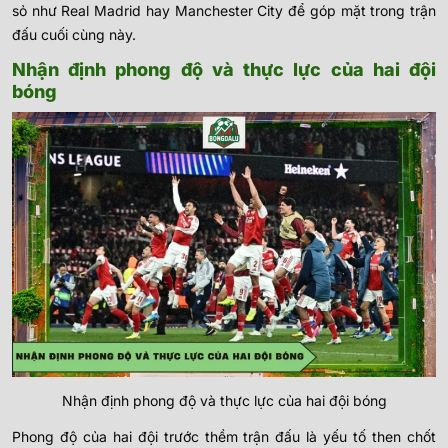
sỏ như Real Madrid hay Manchester City để góp mặt trong trận
đấu cuối cùng này.
Nhận định phong độ và thực lực của hai đội
bóng
Nhận định phong độ và thực lực của hai đội bóng
Phong độ của hai đội trước thềm trận đấu là yếu tố then chốt