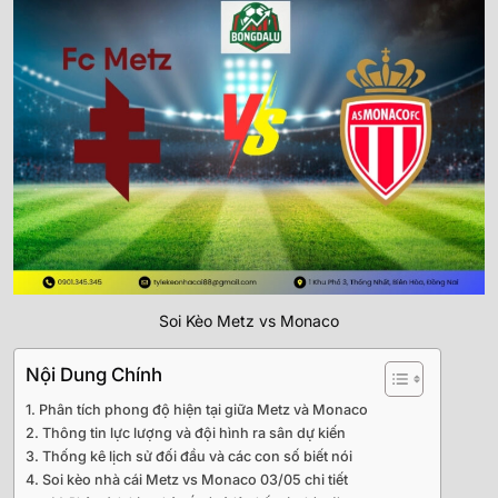
Soi Kèo Metz vs Monaco
Nội Dung Chính
Phân tích phong độ hiện tại giữa Metz và Monaco
Thông tin lực lượng và đội hình ra sân dự kiến
Thống kê lịch sử đối đầu và các con số biết nói
Soi kèo nhà cái Metz vs Monaco 03/05 chi tiết