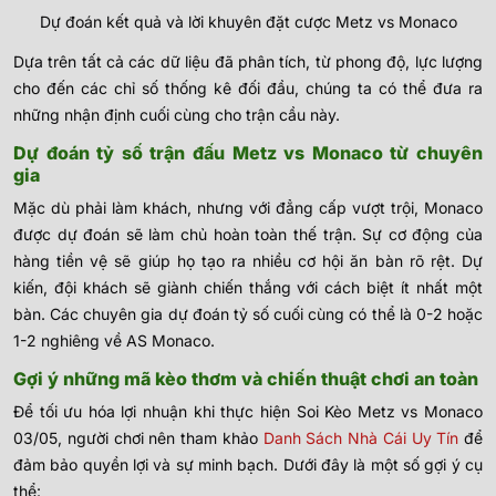
Dự đoán kết quả và lời khuyên đặt cược Metz vs Monaco
Dựa trên tất cả các dữ liệu đã phân tích, từ phong độ, lực lượng
cho đến các chỉ số thống kê đối đầu, chúng ta có thể đưa ra
những nhận định cuối cùng cho trận cầu này.
Dự đoán tỷ số trận đấu Metz vs Monaco từ chuyên
gia
Mặc dù phải làm khách, nhưng với đẳng cấp vượt trội, Monaco
được dự đoán sẽ làm chủ hoàn toàn thế trận. Sự cơ động của
hàng tiền vệ sẽ giúp họ tạo ra nhiều cơ hội ăn bàn rõ rệt. Dự
kiến, đội khách sẽ giành chiến thắng với cách biệt ít nhất một
bàn. Các chuyên gia dự đoán tỷ số cuối cùng có thể là 0-2 hoặc
1-2 nghiêng về AS Monaco.
Gợi ý những mã kèo thơm và chiến thuật chơi an toàn
Để tối ưu hóa lợi nhuận khi thực hiện Soi Kèo Metz vs Monaco
03/05, người chơi nên tham khảo
Danh Sách Nhà Cái Uy Tín
để
đảm bảo quyền lợi và sự minh bạch. Dưới đây là một số gợi ý cụ
thể: