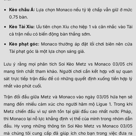
Kèo châu Á:
Lựa chọn Monaco nếu tỷ lệ chấp vẫn giữ ở mức
0.75 bàn.
Kèo Tài Xỉu:
Ưu tiên chọn Xỉu cho hiệp 1 và cân nhắc vào Tài
cả trận nếu có biến động bàn thắng sớm.
Kèo phạt góc:
Monaco thường áp đặt lối chơi biên nên cửa
Tài phạt góc là một lựa chọn sáng giá.
Lưu ý rằng mọi phân tích Soi Kèo Metz vs Monaco 03/05 chỉ
mang tính chất tham khảo. Người chơi cần kết hợp với sự quan
sát trực tiếp trận đấu để có những quyết định xuống tiền hợp lý
nhất vào phút cuối.
Trận đối đầu giữa Metz và Monaco vào ngày 03/05 hứa hẹn sẽ
mang đến nhiều cảm xúc cho người hâm mộ Ligue 1. Trong khi
Metz chiến đấu vì sự sinh tồn tại giải đấu cao nhất nước Pháp,
thì Monaco lại nỗ lực khẳng định vị thế của mình trong nhóm dẫn
đầu. Hy vọng những thông tin Soi Kèo Metz vs Monaco 03/05
mà chúng tôi cung cấp đã giúp ích cho bạn trong việc đưa ra