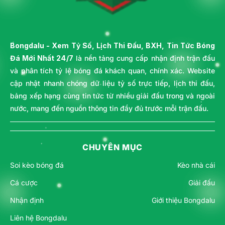
Bongdalu
- Xem Tỷ Số, Lịch Thi Đấu, BXH, Tin Tức Bóng
Đá Mới Nhất 24/7
là nền tảng cung cấp nhận định trận đấu
và phân tích tỷ lệ bóng đá khách quan, chính xác. Website
cập nhật nhanh chóng dữ liệu tỷ số trực tiếp, lịch thi đấu,
bảng xếp hạng cùng tin tức từ nhiều giải đấu trong và ngoài
nước, mang đến nguồn thông tin đầy đủ trước mỗi trận đấu.
CHUYÊN MỤC
Soi kèo bóng đá
Kèo nhà cái
Cá cược
Giải đấu
Nhận định
Giới thiệu Bongdalu
Liên hệ Bongdalu