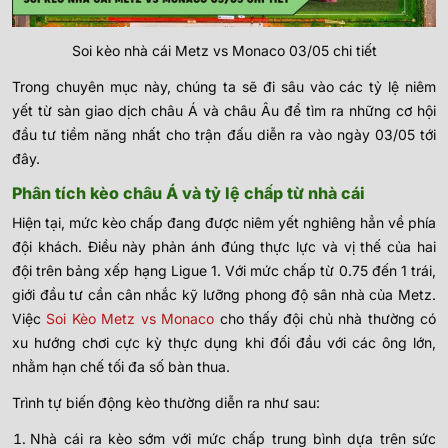
Soi kèo nhà cái Metz vs Monaco 03/05 chi tiết
Trong chuyên mục này, chúng ta sẽ đi sâu vào các tỷ lệ niêm
yết từ sàn giao dịch châu Á và châu Âu để tìm ra những cơ hội
đầu tư tiềm năng nhất cho trận đấu diễn ra vào ngày 03/05 tới
đây.
Phân tích kèo châu Á và tỷ lệ chấp từ nhà cái
Hiện tại, mức kèo chấp đang được niêm yết nghiêng hẳn về phía
đội khách. Điều này phản ánh đúng thực lực và vị thế của hai
đội trên bảng xếp hạng Ligue 1. Với mức chấp từ 0.75 đến 1 trái,
giới đầu tư cần cân nhắc kỹ lưỡng phong độ sân nhà của Metz.
Việc
Soi Kèo Metz vs Monaco
cho thấy đội chủ nhà thường có
xu hướng chơi cực kỳ thực dụng khi đối đầu với các ông lớn,
nhằm hạn chế tối đa số bàn thua.
Trình tự biến động kèo thường diễn ra như sau:
Nhà cái ra kèo sớm với mức chấp trung bình dựa trên sức