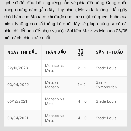
Lịch sử đối đầu luôn nghiêng hẳn về phía đội bóng Công quốc
trong những năm gần đây. Tuy nhiên, Metz đã không ít lần gây
khó khăn cho Monaco khi được chơi trên mặt cỏ quen thuộc của
mình. Những con số thống kê dưới đây sẽ giúp chúng ta có cái
nhìn chi tiết hơn để phục vụ việc Soi Kèo Metz vs Monaco 03/05
một cách chính xác nhất.
TỶ
NGÀY THI ĐẤU
TRẬN ĐẤU
SÂN THI ĐẤU
SỐ
Monaco vs
22/10/2023
2 – 1
Stade Louis II
Metz
Metz vs
Saint-
03/04/2022
1 – 2
Monaco
Symphorien
Monaco vs
05/12/2021
4 – 0
Stade Louis II
Metz
Monaco vs
03/04/2021
4 – 0
Stade Louis II
Metz