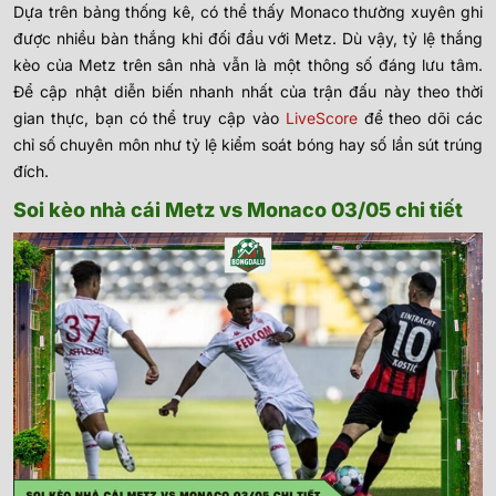
Dựa trên bảng thống kê, có thể thấy Monaco thường xuyên ghi
được nhiều bàn thắng khi đối đầu với Metz. Dù vậy, tỷ lệ thắng
kèo của Metz trên sân nhà vẫn là một thông số đáng lưu tâm.
Để cập nhật diễn biến nhanh nhất của trận đấu này theo thời
gian thực, bạn có thể truy cập vào
LiveScore
để theo dõi các
chỉ số chuyên môn như tỷ lệ kiểm soát bóng hay số lần sút trúng
đích.
Soi kèo nhà cái Metz vs Monaco 03/05 chi tiết