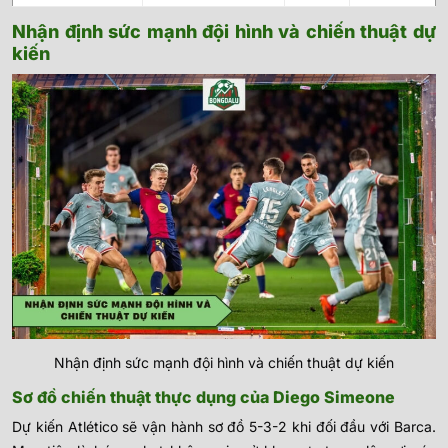
Nhận định sức mạnh đội hình và chiến thuật dự
kiến
Nhận định sức mạnh đội hình và chiến thuật dự kiến
Sơ đồ chiến thuật thực dụng của Diego Simeone
Dự kiến Atlético sẽ vận hành sơ đồ 5-3-2 khi đối đầu với Barca.