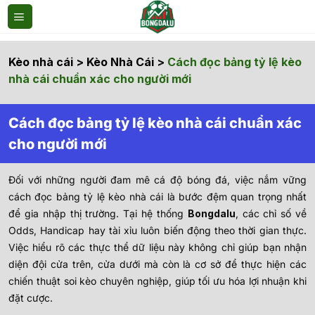
Bỏ
qua
nội
dung
Kèo nhà cái
>
Kèo Nhà Cái
>
Cách đọc bảng tỷ lệ kèo
nhà cái chuẩn xác cho người mới
Cách đọc bảng tỷ lệ kèo nhà cái chuẩn xác
cho người mới
Đối với những người đam mê cá độ bóng đá, việc nắm vững
cách đọc bảng tỷ lệ kèo nhà cái là bước đệm quan trọng nhất
để gia nhập thị trường. Tại hệ thống
Bongdalu
, các chỉ số về
Odds, Handicap hay tài xỉu luôn biến động theo thời gian thực.
Việc hiểu rõ các thực thể dữ liệu này không chỉ giúp bạn nhận
diện đội cửa trên, cửa dưới mà còn là cơ sở để thực hiện các
chiến thuật soi kèo chuyên nghiệp, giúp tối ưu hóa lợi nhuận khi
đặt cược.