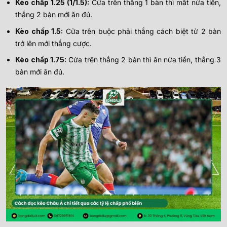
Kèo chấp 1.25 (1/1.5):
Cửa trên thắng 1 bàn thì mất nửa tiền,
thắng 2 bàn mới ăn đủ.
Kèo chấp 1.5:
Cửa trên buộc phải thắng cách biệt từ 2 bàn
trở lên mới thắng cược.
Kèo chấp 1.75:
Cửa trên thắng 2 bàn thì ăn nửa tiền, thắng 3
bàn mới ăn đủ.