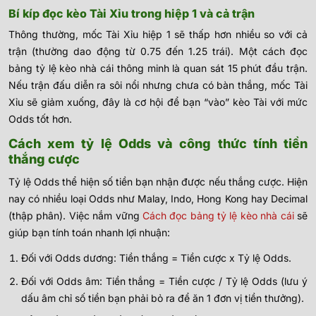
Bí kíp đọc kèo Tài Xỉu trong hiệp 1 và cả trận
Thông thường, mốc Tài Xỉu hiệp 1 sẽ thấp hơn nhiều so với cả
trận (thường dao động từ 0.75 đến 1.25 trái). Một cách đọc
bảng tỷ lệ kèo nhà cái thông minh là quan sát 15 phút đầu trận.
Nếu trận đấu diễn ra sôi nổi nhưng chưa có bàn thắng, mốc Tài
Xỉu sẽ giảm xuống, đây là cơ hội để bạn “vào” kèo Tài với mức
Odds tốt hơn.
Cách xem tỷ lệ Odds và công thức tính tiền
thắng cược
Tỷ lệ Odds thể hiện số tiền bạn nhận được nếu thắng cược. Hiện
nay có nhiều loại Odds như Malay, Indo, Hong Kong hay Decimal
(thập phân). Việc nắm vững
Cách đọc bảng tỷ lệ kèo nhà cái
sẽ
giúp bạn tính toán nhanh lợi nhuận:
Đối với Odds dương: Tiền thắng = Tiền cược x Tỷ lệ Odds.
Đối với Odds âm: Tiền thắng = Tiền cược / Tỷ lệ Odds (lưu ý
dấu âm chỉ số tiền bạn phải bỏ ra để ăn 1 đơn vị tiền thưởng).