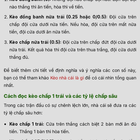
nào thắng thì ăn tiền, hòa thì về tiền.
Kèo đồng banh nửa trái (0.25 hoặc 0/0.5):
Đội cửa trên
chấp đội cửa dưới nửa tiền. Nếu hòa, đội cửa trên mất nửa
tiền, đội cửa dưới ăn nửa tiền.
Kèo chấp nửa trái (0.5):
Đội cửa trên chấp đứt đội cửa dưới
nửa trái. Kết quả hòa thì đội cửa trên thua trắng, đội cửa dưới
thắng đủ.
Để biết thêm chi tiết về định nghĩa và ý nghĩa các con số này,
bạn có thể tham khảo
Kèo nhà cái là gì
để có cái nhìn tổng quan
nhất.
Cách đọc kèo chấp 1 trái và các tỷ lệ chấp sâu
Trong các trận đấu có sự chênh lệch lớn, nhà cái sẽ đưa ra các
tỷ lệ chấp sâu hơn:
Kèo chấp 1 trái:
Cửa trên thắng cách biệt 2 bàn mới ăn đủ
tiền. Thắng 1 bàn thì hòa tiền.