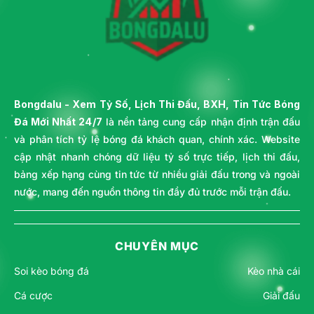
Bongdalu
- Xem Tỷ Số, Lịch Thi Đấu, BXH, Tin Tức Bóng
Đá Mới Nhất 24/7
là nền tảng cung cấp nhận định trận đấu
và phân tích tỷ lệ bóng đá khách quan, chính xác. Website
cập nhật nhanh chóng dữ liệu tỷ số trực tiếp, lịch thi đấu,
bảng xếp hạng cùng tin tức từ nhiều giải đấu trong và ngoài
nước, mang đến nguồn thông tin đầy đủ trước mỗi trận đấu.
CHUYÊN MỤC
Soi kèo bóng đá
Kèo nhà cái
Cá cược
Giải đấu