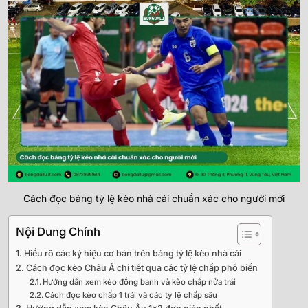
Cách đọc bảng tỷ lệ kèo nhà cái chuẩn xác cho người mới
Nội Dung Chính
Hiểu rõ các ký hiệu cơ bản trên bảng tỷ lệ kèo nhà cái
Cách đọc kèo Châu Á chi tiết qua các tỷ lệ chấp phổ biến
Hướng dẫn xem kèo đồng banh và kèo chấp nửa trái
Cách đọc kèo chấp 1 trái và các tỷ lệ chấp sâu