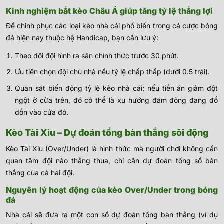
Kinh nghiệm bắt kèo Châu Á giúp tăng tỷ lệ thắng lợi
Để chinh phục các loại kèo nhà cái phổ biến trong cá cược bóng
đá hiện nay thuộc hệ Handicap, bạn cần lưu ý:
Theo dõi đội hình ra sân chính thức trước 30 phút.
Ưu tiên chọn đội chủ nhà nếu tỷ lệ chấp thấp (dưới 0.5 trái).
Quan sát biến động tỷ lệ kèo nhà cái; nếu tiền ăn giảm đột
ngột ở cửa trên, đó có thể là xu hướng đám đông đang đổ
dồn vào cửa đó.
Kèo Tài Xỉu – Dự đoán tổng bàn thắng sôi động
Kèo Tài Xỉu (Over/Under) là hình thức mà người chơi không cần
quan tâm đội nào thắng thua, chỉ cần dự đoán tổng số bàn
thắng của cả hai đội.
Nguyên lý hoạt động của kèo Over/Under trong bóng
đá
Nhà cái sẽ đưa ra một con số dự đoán tổng bàn thắng (ví dụ