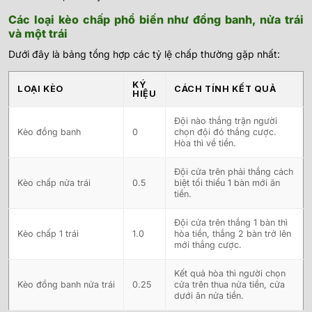
Các loại kèo chấp phổ biến như đồng banh, nửa trái
và một trái
Dưới đây là bảng tổng hợp các tỷ lệ chấp thường gặp nhất:
KÝ
LOẠI KÈO
CÁCH TÍNH KẾT QUẢ
HIỆU
Đội nào thắng trận người
Kèo đồng banh
0
chọn đội đó thắng cược.
Hòa thì về tiền.
Đội cửa trên phải thắng cách
Kèo chấp nửa trái
0.5
biệt tối thiểu 1 bàn mới ăn
tiền.
Đội cửa trên thắng 1 bàn thì
Kèo chấp 1 trái
1.0
hòa tiền, thắng 2 bàn trở lên
mới thắng cược.
Kết quả hòa thì người chọn
Kèo đồng banh nửa trái
0.25
cửa trên thua nửa tiền, cửa
dưới ăn nửa tiền.