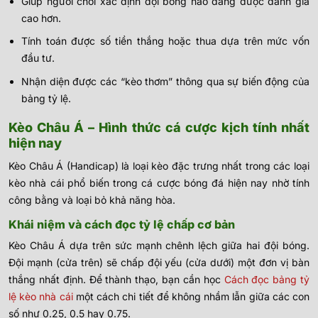
Giúp người chơi xác định đội bóng nào đang được đánh giá
cao hơn.
Tính toán được số tiền thắng hoặc thua dựa trên mức vốn
đầu tư.
Nhận diện được các “kèo thơm” thông qua sự biến động của
bảng tỷ lệ.
Kèo Châu Á – Hình thức cá cược kịch tính nhất
hiện nay
Kèo Châu Á (Handicap) là loại kèo đặc trưng nhất trong các loại
kèo nhà cái phổ biến trong cá cược bóng đá hiện nay nhờ tính
công bằng và loại bỏ khả năng hòa.
Khái niệm và cách đọc tỷ lệ chấp cơ bản
Kèo Châu Á dựa trên sức mạnh chênh lệch giữa hai đội bóng.
Đội mạnh (cửa trên) sẽ chấp đội yếu (cửa dưới) một đơn vị bàn
thắng nhất định. Để thành thạo, bạn cần học
Cách đọc bảng tỷ
lệ kèo nhà cái
một cách chi tiết để không nhầm lẫn giữa các con
số như 0.25, 0.5 hay 0.75.