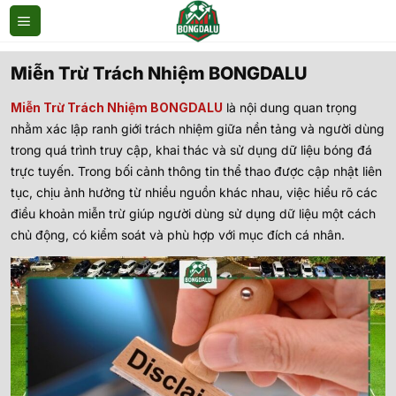
Bỏ
qua
nội
dung
Miễn Trừ Trách Nhiệm BONGDALU
Miễn Trừ Trách Nhiệm BONGDALU
là nội dung quan trọng
nhằm xác lập ranh giới trách nhiệm giữa nền tảng và người dùng
trong quá trình truy cập, khai thác và sử dụng dữ liệu bóng đá
trực tuyến. Trong bối cảnh thông tin thể thao được cập nhật liên
tục, chịu ảnh hưởng từ nhiều nguồn khác nhau, việc hiểu rõ các
điều khoản miễn trừ giúp người dùng sử dụng dữ liệu một cách
chủ động, có kiểm soát và phù hợp với mục đích cá nhân.