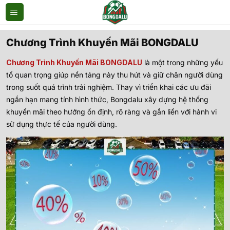
Bỏ
qua
nội
dung
Chương Trình Khuyến Mãi BONGDALU
Chương Trình Khuyến Mãi BONGDALU
là một trong những yếu
tố quan trọng giúp nền tảng này thu hút và giữ chân người dùng
trong suốt quá trình trải nghiệm. Thay vì triển khai các ưu đãi
ngắn hạn mang tính hình thức, Bongdalu xây dựng hệ thống
khuyến mãi theo hướng ổn định, rõ ràng và gắn liền với hành vi
sử dụng thực tế của người dùng.