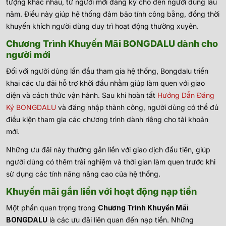
tượng khác nhau, từ người mới đăng ký cho đến người dùng lâu
năm. Điều này giúp hệ thống đảm bảo tính công bằng, đồng thời
khuyến khích người dùng duy trì hoạt động thường xuyên.
Chương Trình Khuyến Mãi BONGDALU dành cho
người mới
Đối với người dùng lần đầu tham gia hệ thống, Bongdalu triển
khai các ưu đãi hỗ trợ khởi đầu nhằm giúp làm quen với giao
diện và cách thức vận hành. Sau khi hoàn tất
Hướng Dẫn Đăng
Ký BONGDALU
và đăng nhập thành công, người dùng có thể đủ
điều kiện tham gia các chương trình dành riêng cho tài khoản
mới.
Những ưu đãi này thường gắn liền với giao dịch đầu tiên, giúp
người dùng có thêm trải nghiệm và thời gian làm quen trước khi
sử dụng các tính năng nâng cao của hệ thống.
Khuyến mãi gắn liền với hoạt động nạp tiền
Một phần quan trọng trong
Chương Trình Khuyến Mãi
BONGDALU
là các ưu đãi liên quan đến nạp tiền. Những